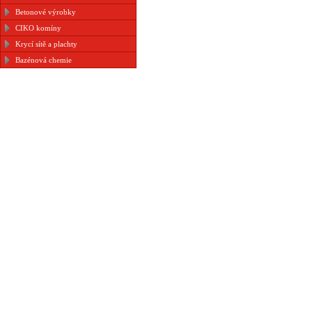
Betonové výrobky
CIKO komíny
Krycí sítě a plachty
Bazénová chemie