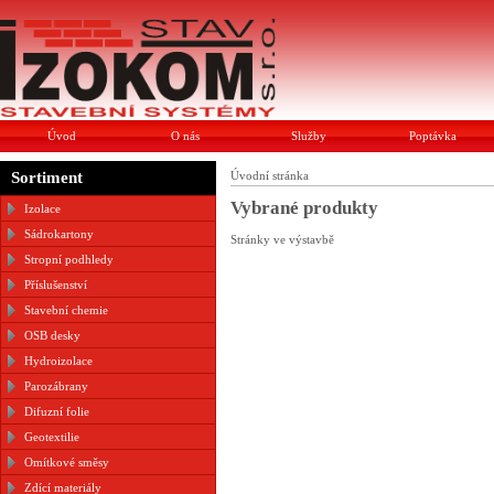
Úvod
O nás
Služby
Poptávka
Sortiment
Úvodní stránka
Vybrané produkty
Izolace
Sádrokartony
Stránky ve výstavbě
Stropní podhledy
Příslušenství
Stavební chemie
OSB desky
Hydroizolace
Parozábrany
Difuzní folie
Geotextilie
Omítkové směsy
Zdící materiály