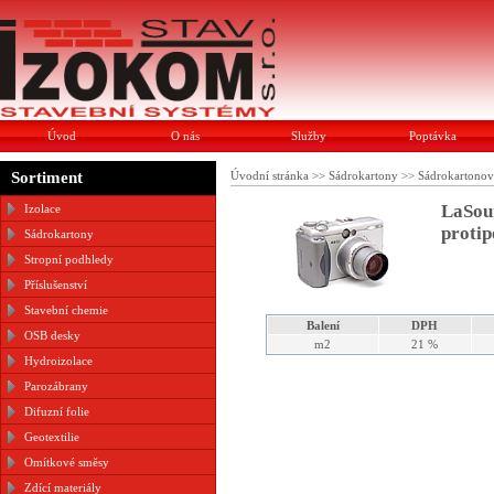
Úvod
O nás
Služby
Poptávka
Sortiment
Úvodní stránka
>>
Sádrokartony
>>
Sádrokartonov
LaSou
Izolace
protip
Sádrokartony
Stropní podhledy
Příslušenství
Stavební chemie
Balení
DPH
OSB desky
m2
21 %
Hydroizolace
Parozábrany
Difuzní folie
Geotextilie
Omítkové směsy
Zdící materiály