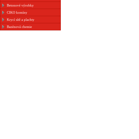
Betonové výrobky
CIKO komíny
Krycí sítě a plachty
Bazénová chemie