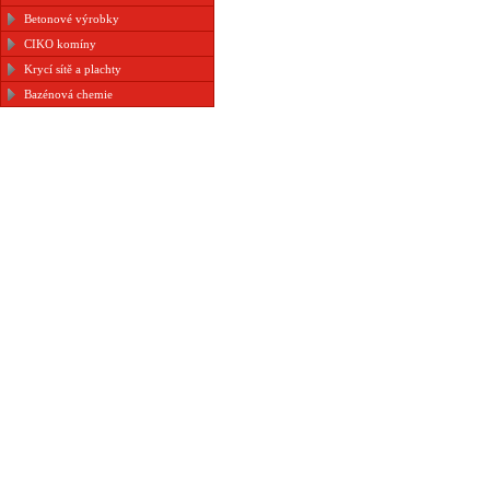
Betonové výrobky
CIKO komíny
Krycí sítě a plachty
Bazénová chemie