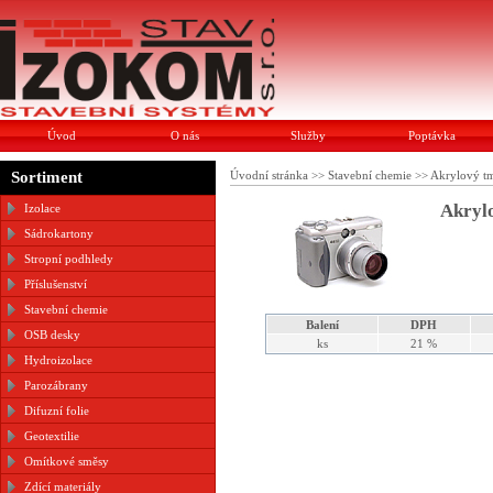
Úvod
O nás
Služby
Poptávka
Sortiment
Úvodní stránka
>>
Stavební chemie
>>
Akrylový tm
Akryl
Izolace
Sádrokartony
Stropní podhledy
Příslušenství
Stavební chemie
Balení
DPH
OSB desky
ks
21 %
Hydroizolace
Parozábrany
Difuzní folie
Geotextilie
Omítkové směsy
Zdící materiály