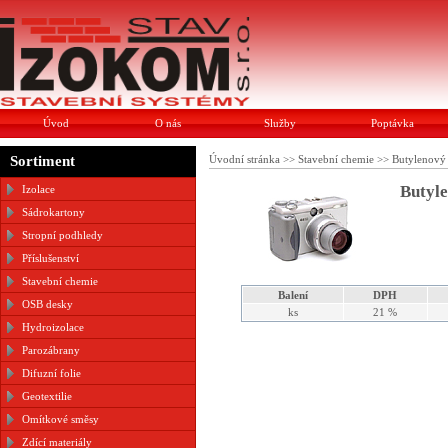
Úvod
O nás
Služby
Poptávka
Sortiment
Úvodní stránka
>>
Stavební chemie
>>
Butylenový
Butyl
Izolace
Sádrokartony
Stropní podhledy
Příslušenství
Stavební chemie
Balení
DPH
OSB desky
ks
21 %
Hydroizolace
Parozábrany
Difuzní folie
Geotextilie
Omítkové směsy
Zdící materiály