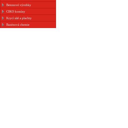
Betonové výrobky
CIKO komíny
Krycí sítě a plachty
Bazénová chemie