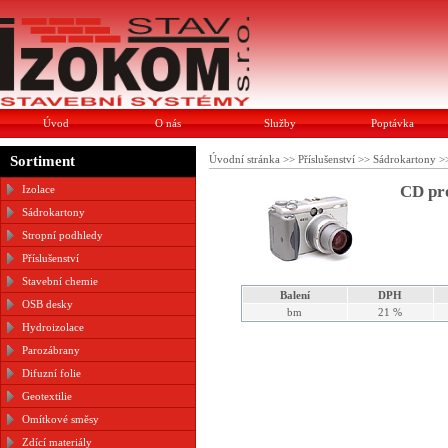
Úvod
O nás
Služby
Poptávka
Sortiment
Úvodní stránka
>>
Příslušenství
>>
Sádrokartony
>
CD pro
Izolace
Sádrokartony
Stropní podhledy
Příslušenství
Stavební chemie
Balení
DPH
OSB desky
bm
21 %
Hydroizolace
Parozábrany
Difuzní folie
Geotextilie
Omítkové směsy
Zdící materiály