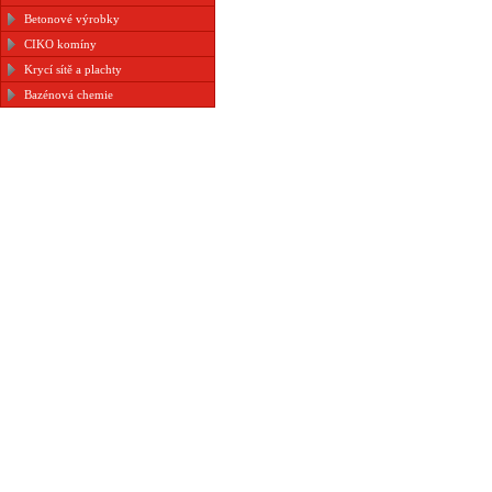
Betonové výrobky
CIKO komíny
Krycí sítě a plachty
Bazénová chemie