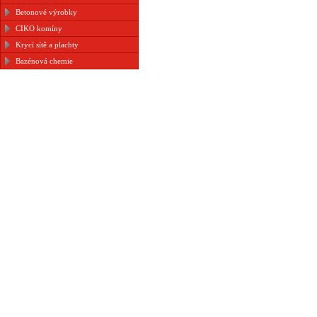
Betonové výrobky
CIKO komíny
Krycí sítě a plachty
Bazénová chemie