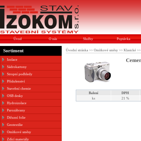
Úvod
O nás
Služby
Poptávka
Sortiment
Úvodní stránka
>>
Omítkové směsy
>>
Klasické
>
Cemen
Izolace
Sádrokartony
Stropní podhledy
Příslušenství
Stavební chemie
Balení
DPH
OSB desky
ks
21 %
Hydroizolace
Parozábrany
Difuzní folie
Geotextilie
Omítkové směsy
Zdící materiály