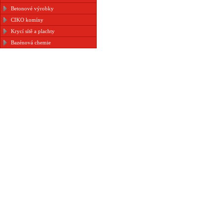
Betonové výrobky
CIKO komíny
Krycí sítě a plachty
Bazénová chemie