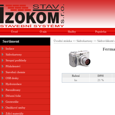
Úvod
O nás
Služby
Poptávka
Sortiment
Úvodní stránka
>>
Sádrokartony
>>
Sádrovláknité
Fermac
Izolace
Sádrokartony
Stropní podhledy
Příslušenství
Stavební chemie
Balení
DPH
OSB desky
ks
21 %
Hydroizolace
Parozábrany
Difuzní folie
Geotextilie
Omítkové směsy
Zdící materiály