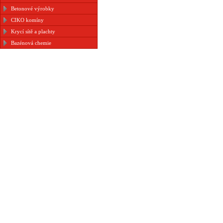
Betonové výrobky
CIKO komíny
Krycí sítě a plachty
Bazénová chemie