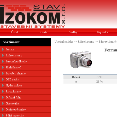
Úvod
O nás
Služby
Poptávka
Sortiment
Úvodní stránka
>>
Sádrokartony
>>
Sádrovláknité
Ferma
Izolace
Sádrokartony
Stropní podhledy
Příslušenství
Stavební chemie
Balení
DPH
OSB desky
ks
21 %
Hydroizolace
Parozábrany
Difuzní folie
Geotextilie
Omítkové směsy
Zdící materiály