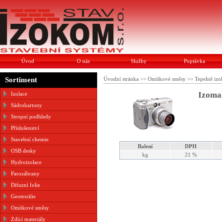
Úvod
O nás
Služby
Poptávka
Sortiment
Úvodní stránka
>>
Omítkové směsy
>>
Tepelně izo
Izomal
Izolace
Sádrokartony
Stropní podhledy
Příslušenství
Stavební chemie
Balení
DPH
OSB desky
kg
21 %
Hydroizolace
Parozábrany
Difuzní folie
Geotextilie
Omítkové směsy
Zdící materiály