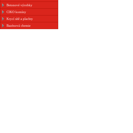
Betonové výrobky
CIKO komíny
Krycí sítě a plachty
Bazénová chemie