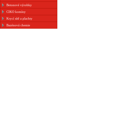
Betonové výrobky
CIKO komíny
Krycí sítě a plachty
Bazénová chemie