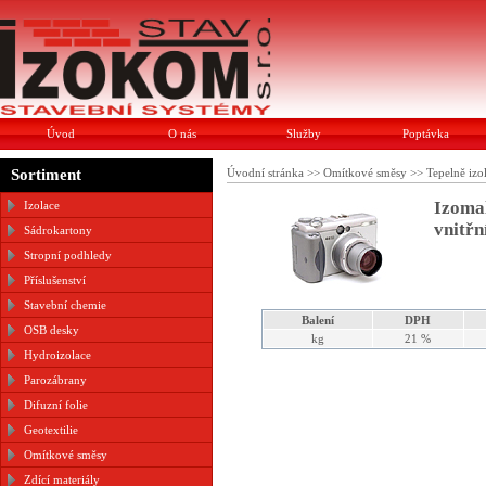
Úvod
O nás
Služby
Poptávka
Sortiment
Úvodní stránka
>>
Omítkové směsy
>>
Tepelně izo
Izomal
Izolace
vnitřn
Sádrokartony
Stropní podhledy
Příslušenství
Stavební chemie
Balení
DPH
OSB desky
kg
21 %
Hydroizolace
Parozábrany
Difuzní folie
Geotextilie
Omítkové směsy
Zdící materiály