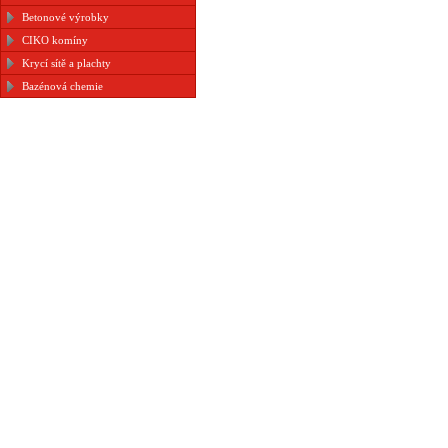
Betonové výrobky
CIKO komíny
Krycí sítě a plachty
Bazénová chemie