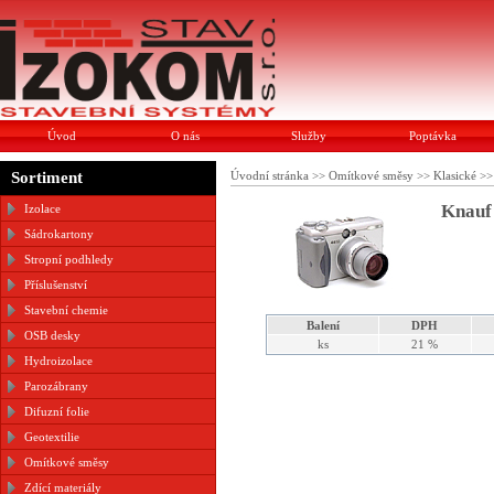
Úvod
O nás
Služby
Poptávka
Sortiment
Úvodní stránka
>>
Omítkové směsy
>>
Klasické
>
Knauf 
Izolace
Sádrokartony
Stropní podhledy
Příslušenství
Stavební chemie
Balení
DPH
OSB desky
ks
21 %
Hydroizolace
Parozábrany
Difuzní folie
Geotextilie
Omítkové směsy
Zdící materiály