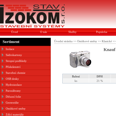
Úvod
O nás
Služby
Poptávka
Sortiment
Úvodní stránka
>>
Omítkové směsy
>>
Klasické
>
Knauf
Izolace
Sádrokartony
Stropní podhledy
Příslušenství
Stavební chemie
Balení
DPH
OSB desky
ks
21 %
Hydroizolace
Parozábrany
Difuzní folie
Geotextilie
Omítkové směsy
Zdící materiály