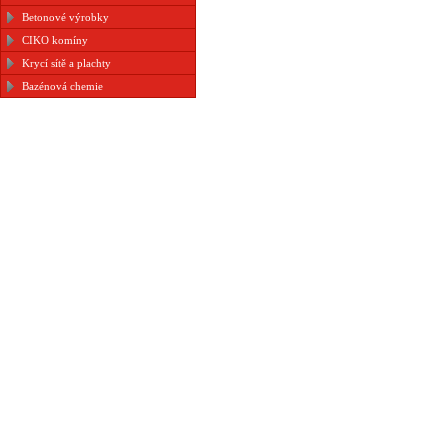
Betonové výrobky
CIKO komíny
Krycí sítě a plachty
Bazénová chemie