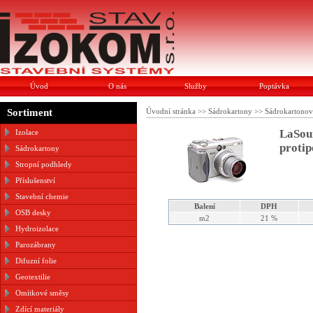
Úvod
O nás
Služby
Poptávka
Sortiment
Úvodní stránka
>>
Sádrokartony
>>
Sádrokartonov
LaSou
Izolace
protip
Sádrokartony
Stropní podhledy
Příslušenství
Stavební chemie
Balení
DPH
OSB desky
m2
21 %
Hydroizolace
Parozábrany
Difuzní folie
Geotextilie
Omítkové směsy
Zdící materiály