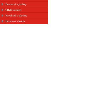
Betonové výrobky
CIKO komíny
Krycí sítě a plachty
Bazénová chemie