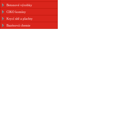
Betonové výrobky
CIKO komíny
Krycí sítě a plachty
Bazénová chemie