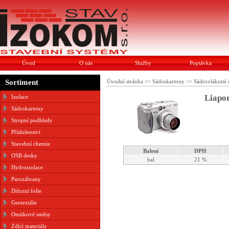
Úvod
O nás
Služby
Poptávka
Sortiment
Úvodní stránka
>>
Sádrokartony
>>
Sádrovláknité
Liapor
Izolace
Sádrokartony
Stropní podhledy
Příslušenství
Stavební chemie
Balení
DPH
OSB desky
bal
21 %
Hydroizolace
Parozábrany
Difuzní folie
Geotextilie
Omítkové směsy
Zdící materiály