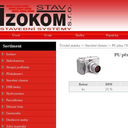
Úvod
O nás
Služby
Poptávka
Sortiment
Úvodní stránka
>>
Stavební chemie
>>
PU pěna 750
PU pěn
Izolace
Sádrokartony
Stropní podhledy
Příslušenství
Stavební chemie
Balení
DPH
OSB desky
ks
21 %
Hydroizolace
Parozábrany
Difuzní folie
Geotextilie
Omítkové směsy
Zdící materiály