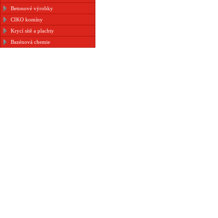
Betonové výrobky
CIKO komíny
Krycí sítě a plachty
Bazénová chemie