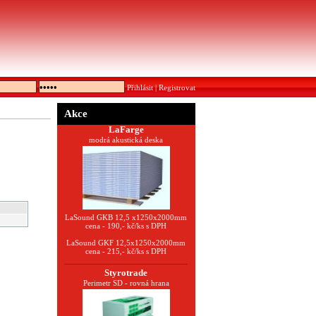
Přihlásit
|
Registrovat
Akce
LaFarge
modrá akustická deska
LaSound GKB 12,5 x1250x2000mm
cena - 190,- kč/ks s DPH
LaSound GKF 12,5x1250x2000mm
cena - 215,- kč/ks s DPH
Styrotrade
Perimetr SD - rovná hrana