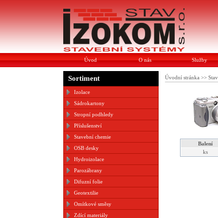
Úvod
O nás
Služby
Sortiment
Úvodní stránka
>>
Stav
Izolace
Sádrokartony
Stropní podhledy
Příslušenství
Stavební chemie
Balení
OSB desky
ks
Hydroizolace
Parozábrany
Difuzní folie
Geotextilie
Omítkové směsy
Zdící materiály