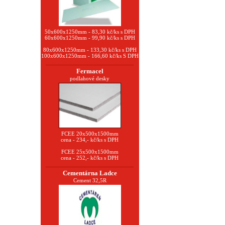
50x600x1250mm - 83,30 kč/ks s DPH
60x600x1250mm - 99,90 kč/ks s DPH
80x600x1250mm - 133,30 kč/ks s DPH
100x600x1250mm - 166,60 kč/ks S DPH
Fermacel
podlahové desky
FCEE 20x500x1500mm
cena - 234,- kč/ks s DPH
FCEE 25x500x1500mm
cena - 252,- kč/ks s DPH
Cementárna Ladce
Cement 32,5R