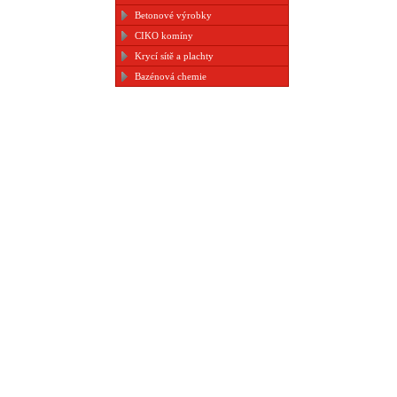
Betonové výrobky
CIKO komíny
Krycí sítě a plachty
Bazénová chemie