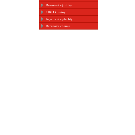
Betonové výrobky
CIKO komíny
Krycí sítě a plachty
Bazénová chemie