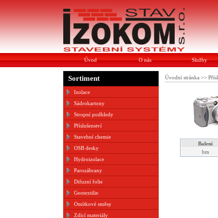
Úvod
O nás
Služby
Sortiment
Úvodní stránka
>>
Přís
Izolace
Sádrokartony
Stropní podhledy
Příslušenství
Stavební chemie
Balení
OSB desky
bm
Hydroizolace
Parozábrany
Difuzní folie
Geotextilie
Omítkové směsy
Zdící materiály