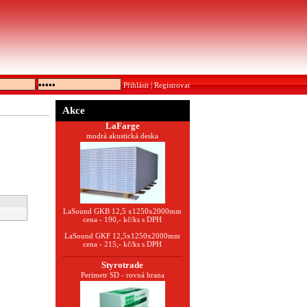
Přihlásit
|
Registrovat
Akce
LaFarge
modrá akustická deska
LaSound GKB 12,5 x1250x2000mm
cena - 190,- kč/ks s DPH
LaSound GKF 12,5x1250x2000mm
cena - 215,- kč/ks s DPH
Styrotrade
Perimetr SD - rovná hrana