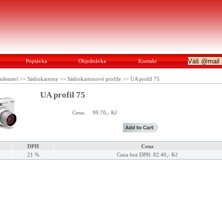
Poptávka
Objednávka
Kontakt
lušenství
>>
Sádrokartony
>>
Sádrokartonové profily
>>
UA profil 75
UA profil 75
Cena:
99.70,- Kč
DPH
Cena
21 %
Cena bez DPH: 82.40,- Kč