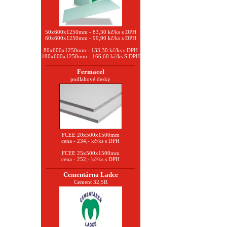
50x600x1250mm - 83,30 kč/ks s DPH
60x600x1250mm - 99,90 kč/ks s DPH
80x600x1250mm - 133,30 kč/ks s DPH
100x600x1250mm - 166,60 kč/ks S DPH
Fermacel
podlahové desky
FCEE 20x500x1500mm
cena - 234,- kč/ks s DPH
FCEE 25x500x1500mm
cena - 252,- kč/ks s DPH
Cementárna Ladce
Cement 32,5R