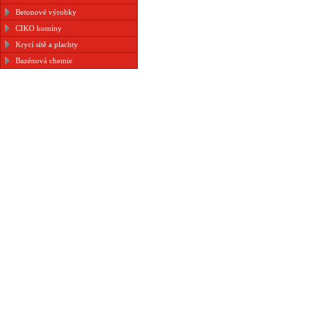
Betonové výrobky
CIKO komíny
Krycí sítě a plachty
Bazénová chemie