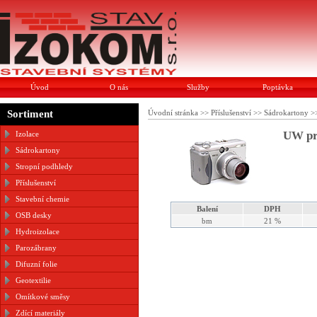
Úvod
O nás
Služby
Poptávka
Sortiment
Úvodní stránka
>>
Příslušenství
>>
Sádrokartony
>
UW pro
Izolace
Sádrokartony
Stropní podhledy
Příslušenství
Stavební chemie
Balení
DPH
OSB desky
bm
21 %
Hydroizolace
Parozábrany
Difuzní folie
Geotextilie
Omítkové směsy
Zdící materiály