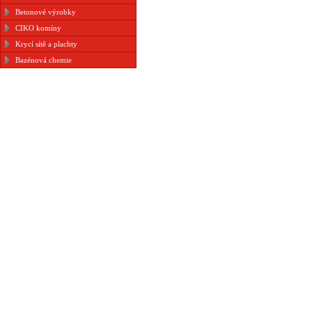
Betonové výrobky
CIKO komíny
Krycí sítě a plachty
Bazénová chemie