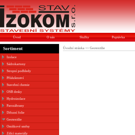
Úvod
O nás
Služby
Poptávka
Sortiment
Úvodní stránka
>>
Geotextilie
Izolace
Sádrokartony
Stropní podhledy
Příslušenství
Stavební chemie
OSB desky
Hydroizolace
Parozábrany
Difuzní folie
Geotextilie
Omítkové směsy
Zdící materiály