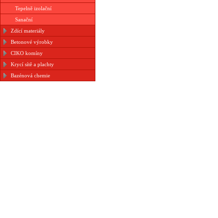
Tepelně izolační
Sanační
Zdící materiály
Betonové výrobky
CIKO komíny
Krycí sítě a plachty
Bazénová chemie