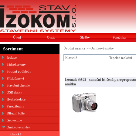
Úvod
O nás
Služby
Poptávka
Sortiment
Úvodní stránka
>>
Omítkové směsy
Izolace
Klasické
Tepelně izolační
Sádrokartony
Stropní podhledy
Příslušenství
Izomalt SA02 - sanační lehčená paropropust
omítka
Stavební chemie
OSB desky
Hydroizolace
Parozábrany
Difuzní folie
Geotextilie
Omítkové směsy
Klasické