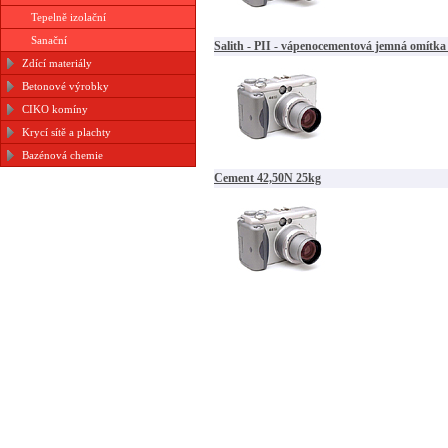
Tepelně izolační
Sanační
Salith - PII - vápenocementová jemná omítka
Zdící materiály
Betonové výrobky
CIKO komíny
Krycí sítě a plachty
Bazénová chemie
Cement 42,50N 25kg