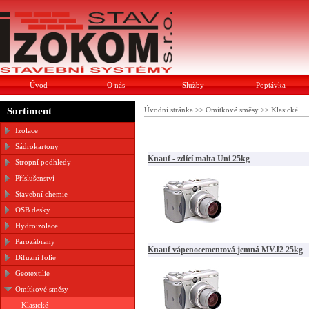
Úvod
O nás
Služby
Poptávka
Sortiment
Úvodní stránka
>>
Omítkové směsy
>>
Klasické
Izolace
Sádrokartony
Knauf - zdící malta Uni 25kg
Stropní podhledy
Příslušenství
Stavební chemie
OSB desky
Hydroizolace
Parozábrany
Knauf vápenocementová jemná MVJ2 25kg
Difuzní folie
Geotextilie
Omítkové směsy
Klasické