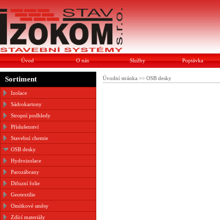
Úvod
O nás
Služby
Poptávka
Sortiment
Úvodní stránka
>>
OSB desky
Izolace
Sádrokartony
Stropní podhledy
Příslušenství
Stavební chemie
OSB desky
Hydroizolace
Parozábrany
Difuzní folie
Geotextilie
Omítkové směsy
Zdící materiály