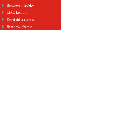
Betonové výrobky
CIKO komíny
Krycí sítě a plachty
Bazénová chemie