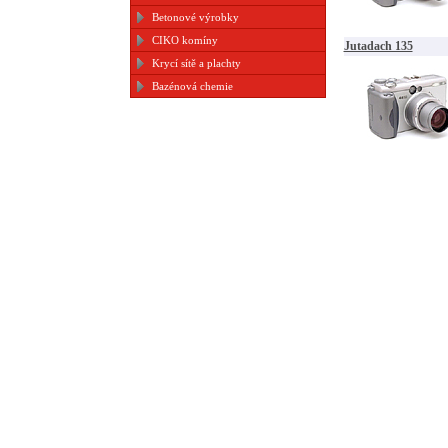
Betonové výrobky
CIKO komíny
Jutadach 135
Krycí sítě a plachty
Bazénová chemie