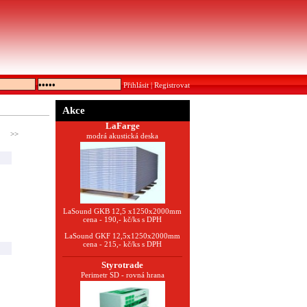
Přihlásit
|
Registrovat
Akce
LaFarge
>>
modrá akustická deska
LaSound GKB 12,5 x1250x2000mm
cena - 190,- kč/ks s DPH
LaSound GKF 12,5x1250x2000mm
cena - 215,- kč/ks s DPH
Styrotrade
Perimetr SD - rovná hrana