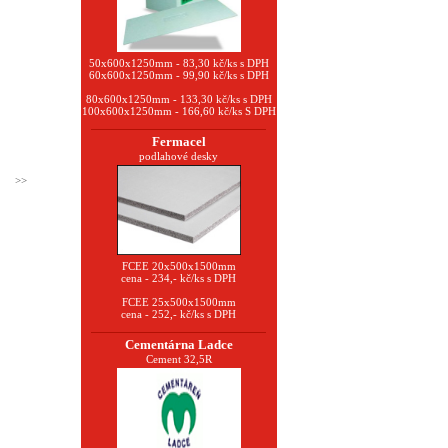
50x600x1250mm - 83,30 kč/ks s DPH
60x600x1250mm - 99,90 kč/ks s DPH
80x600x1250mm - 133,30 kč/ks s DPH
100x600x1250mm - 166,60 kč/ks S DPH
Fermacel
podlahové desky
>>
FCEE 20x500x1500mm
cena - 234,- kč/ks s DPH
FCEE 25x500x1500mm
cena - 252,- kč/ks s DPH
Cementárna Ladce
Cement 32,5R