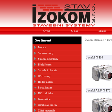
Úvod
O nás
Služby
Sortiment
Úvodní stránka
>>
Par
Izolace
Sádrokartony
Jutafol N 110
Stropní podhledy
Příslušenství
Stavební chemie
OSB desky
Hydroizolace
Parozábrany
Jutafol ALU N 170
Difuzní folie
Geotextilie
Omítkové směsy
Zdící materiály