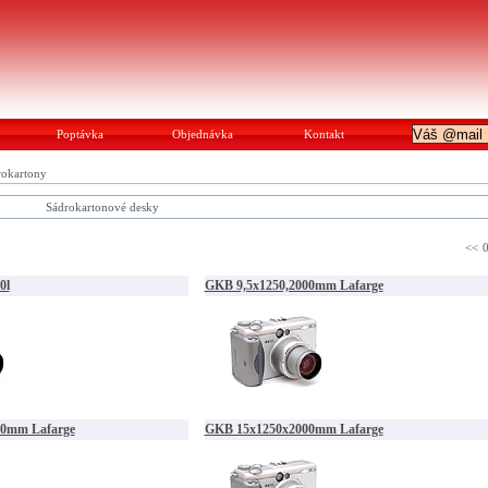
Poptávka
Objednávka
Kontakt
rokartony
Sádrokartonové desky
<<
0l
GKB 9,5x1250,2000mm Lafarge
00mm Lafarge
GKB 15x1250x2000mm Lafarge