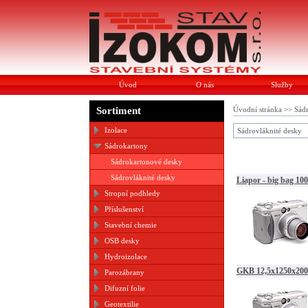
Úvod
O nás
Služby
Sortiment
Úvodní stránka
>>
Sád
Izolace
Sádrovláknité desky
Sádrokartony
Sádrokartonové desky
Sádrovláknité desky
Liapor - big bag 100
Stropní podhledy
Příslušenství
Stavební chemie
OSB desky
Hydroizolace
GKB 12,5x1250x20
Parozábrany
Difuzní folie
Geotextilie