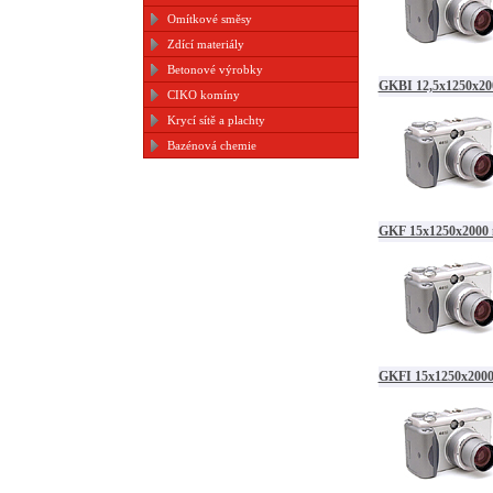
Omítkové směsy
Zdící materiály
Betonové výrobky
GKBI 12,5x1250x20
CIKO komíny
Krycí sítě a plachty
Bazénová chemie
GKF 15x1250x2000
GKFI 15x1250x200