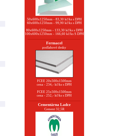
50x600x1250mm - 83,30 kč/ks s DPH
60x600x1250mm - 99,90 kč/ks s DPH
80x600x1250mm - 133,30 kč/ks s DPH
100x600x1250mm - 166,60 kč/ks S DPH
Fermacel
podlahové desky
FCEE 20x500x1500mm
cena - 234,- kč/ks s DPH
FCEE 25x500x1500mm
cena - 252,- kč/ks s DPH
Cementárna Ladce
Cement 32,5R