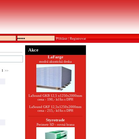
Přihlásit
|
Registrovat
Akce
LaFarge
modrá akustická deska
0
1
>>
LaSound GKB 12,5 x1250x2000mm
cena - 190,- kč/ks s DPH
LaSound GKF 12,5x1250x2000mm
cena - 215,- kč/ks s DPH
Styrotrade
Perimetr SD - rovná hrana