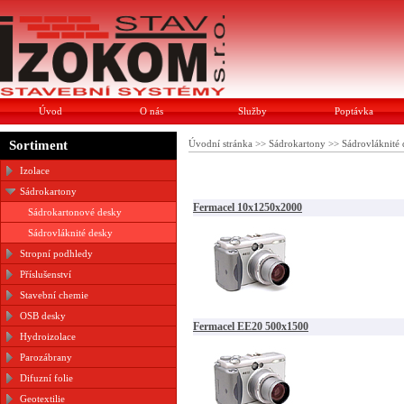
Úvod
O nás
Služby
Poptávka
Sortiment
Úvodní stránka
>>
Sádrokartony
>>
Sádrovláknité
Izolace
Sádrokartony
Fermacel 10x1250x2000
Sádrokartonové desky
Sádrovláknité desky
Stropní podhledy
Příslušenství
Stavební chemie
OSB desky
Fermacel EE20 500x1500
Hydroizolace
Parozábrany
Difuzní folie
Geotextilie