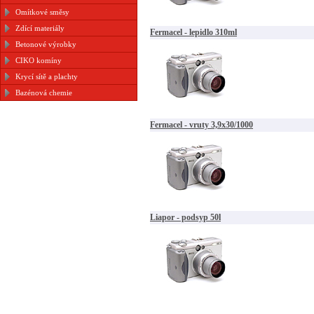
Omítkové směsy
Zdící materiály
Fermacel - lepidlo 310ml
Betonové výrobky
CIKO komíny
Krycí sítě a plachty
Bazénová chemie
Fermacel - vruty 3,9x30/1000
Liapor - podsyp 50l