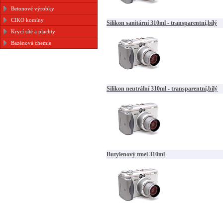
Betonové výrobky
CIKO komíny
Silikon sanitární 310ml - transparentní,bílý
Krycí sítě a plachty
Bazénová chemie
Silikon neutrální 310ml - transparentní,bílý
Butylenový tmel 310ml