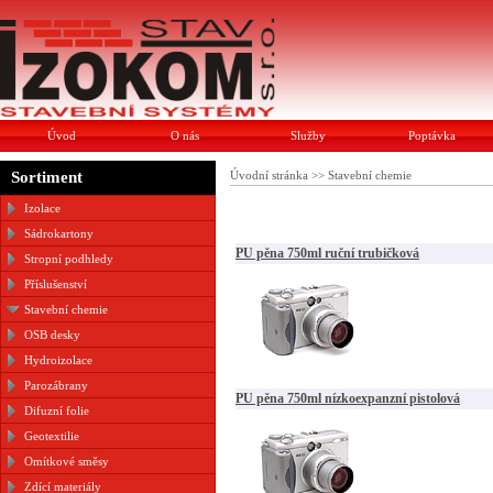
Úvod
O nás
Služby
Poptávka
Sortiment
Úvodní stránka
>>
Stavební chemie
Izolace
Sádrokartony
PU pěna 750ml ruční trubičková
Stropní podhledy
Příslušenství
Stavební chemie
OSB desky
Hydroizolace
Parozábrany
PU pěna 750ml nízkoexpanzní pistolová
Difuzní folie
Geotextilie
Omítkové směsy
Zdící materiály