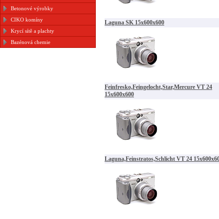
Betonové výrobky
CIKO komíny
Laguna SK 15x600x600
Krycí sítě a plachty
Bazénová chemie
Feinfresko,Feingelocht,Star,Mercure VT 24
15x600x600
Laguna,Feinstratos,Schlicht VT 24 15x600x6