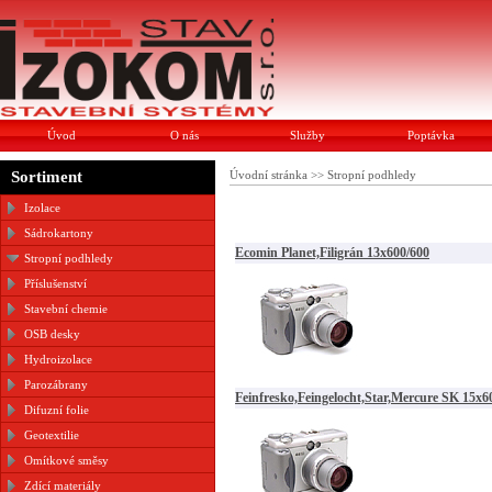
Úvod
O nás
Služby
Poptávka
Sortiment
Úvodní stránka
>>
Stropní podhledy
Izolace
Sádrokartony
Ecomin Planet,Filigrán 13x600/600
Stropní podhledy
Příslušenství
Stavební chemie
OSB desky
Hydroizolace
Parozábrany
Feinfresko,Feingelocht,Star,Mercure SK 15x6
Difuzní folie
Geotextilie
Omítkové směsy
Zdící materiály