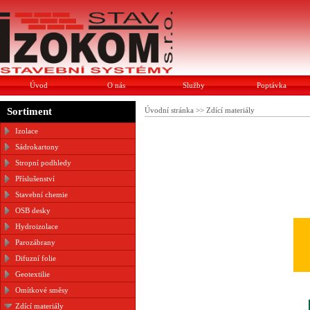
Úvod
O nás
Služby
Poptávka
Sortiment
Úvodní stránka
>>
Zdící materiály
Izolace
Sádrokartony
Stropní podhledy
Příslušenství
Stavební chemie
OSB desky
Hydroizolace
Parozábrany
Difuzní folie
Geotextilie
Omítkové směsy
Zdící materiály