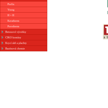
Porfix
Ytong
H + H
Keratherm
Porotherm
Betonové výrobky
CIKO komíny
Krycí sítě a plachty
Bazénová chemie