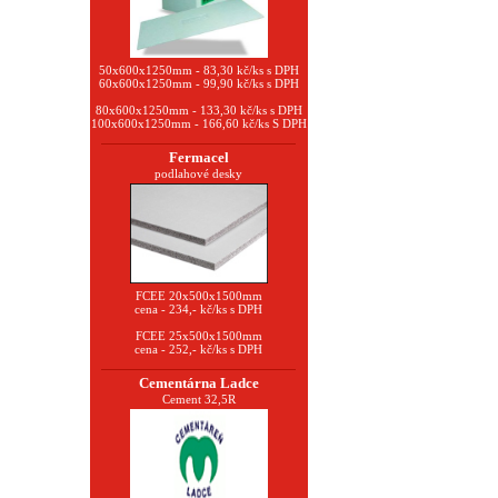
50x600x1250mm - 83,30 kč/ks s DPH
60x600x1250mm - 99,90 kč/ks s DPH
80x600x1250mm - 133,30 kč/ks s DPH
100x600x1250mm - 166,60 kč/ks S DPH
Fermacel
podlahové desky
FCEE 20x500x1500mm
cena - 234,- kč/ks s DPH
FCEE 25x500x1500mm
cena - 252,- kč/ks s DPH
Cementárna Ladce
Cement 32,5R