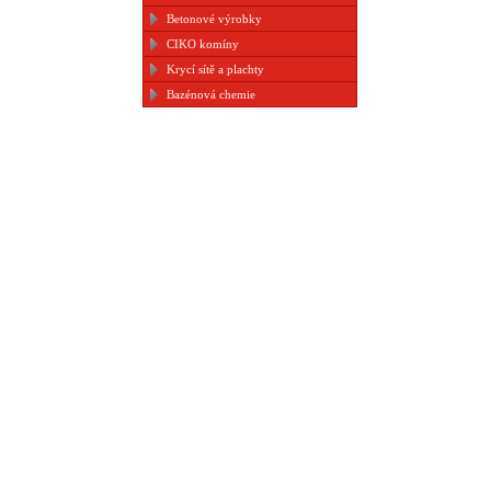
Betonové výrobky
CIKO komíny
Krycí sítě a plachty
Bazénová chemie