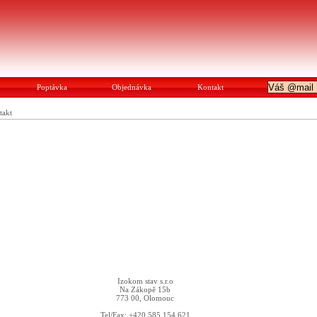
Poptávka
Objednávka
Kontakt
takt
Izokom stav s.r.o
Na Zákopě 15b
773 00, Olomouc
Tel/Fax: +420 585 154 621