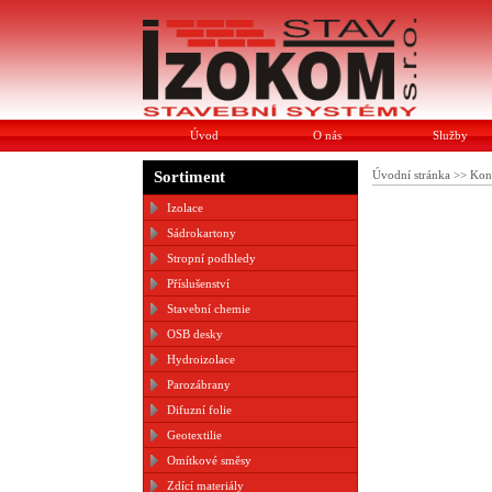
Úvod
O nás
Služby
Sortiment
Úvodní stránka
>>
Kon
Izolace
Sádrokartony
Stropní podhledy
Příslušenství
Stavební chemie
OSB desky
Hydroizolace
Parozábrany
Difuzní folie
Geotextilie
Omítkové směsy
Zdící materiály