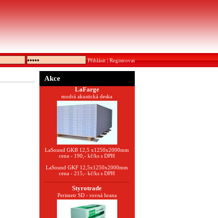
Přihlásit
|
Registrovat
Akce
LaFarge
modrá akustická deska
LaSound GKB 12,5 x1250x2000mm
cena - 190,- kč/ks s DPH
LaSound GKF 12,5x1250x2000mm
cena - 215,- kč/ks s DPH
Styrotrade
Perimetr SD - rovná hrana